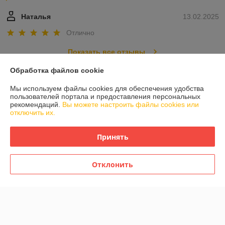
Наталья
13.02.2025
Отлично
Показать все отзывы
Обработка файлов cookie
О нас
Мы используем файлы cookies для обеспечения удобства
пользователей портала и предоставления персональных
рекомендаций.
Вы можете настроить файлы cookies или
Контакты
отключить их.
Доставка и оплата
Принять
График работы
Отклонить
Полная версия сайта
Политика обработки cookies