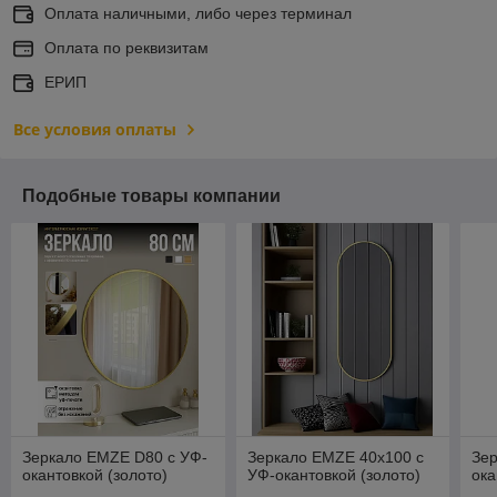
Оплата наличными, либо через терминал
Оплата по реквизитам
ЕРИП
Все условия оплаты
Подобные товары компании
Зеркало EMZE D80 с УФ-
Зеркало EMZE 40x100 с
Зе
окантовкой (золото)
УФ-окантовкой (золото)
ока