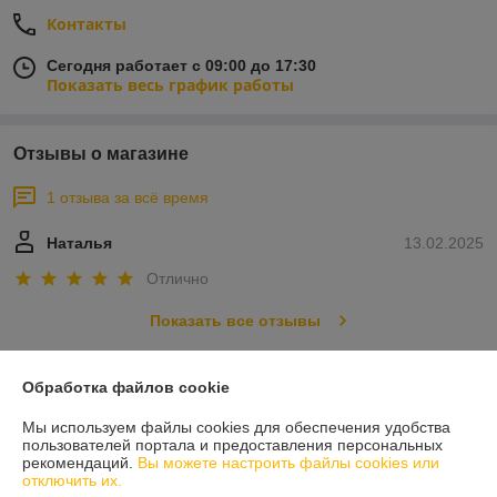
Контакты
Сегодня работает с 09:00 до 17:30
Показать весь график работы
Отзывы о магазине
1 отзыва за всё время
Наталья
13.02.2025
Отлично
Показать все отзывы
Обработка файлов cookie
О нас
Мы используем файлы cookies для обеспечения удобства
пользователей портала и предоставления персональных
Контакты
рекомендаций.
Вы можете настроить файлы cookies или
отключить их.