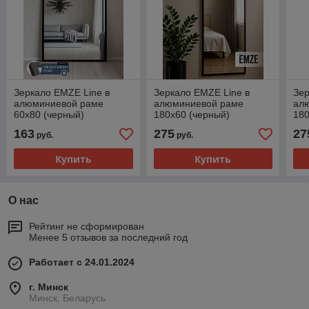
Зеркало EMZE Line в
Зеркало EMZE Line в
Зер
алюминиевой раме
алюминиевой раме
ал
60x80 (черный)
180x60 (черный)
180
163
275
27
руб.
руб.
Купить
Купить
О нас
Рейтинг не сформирован
Менее 5 отзывов за последний год
Работает с 24.01.2024
г. Минск
Минск, Беларусь