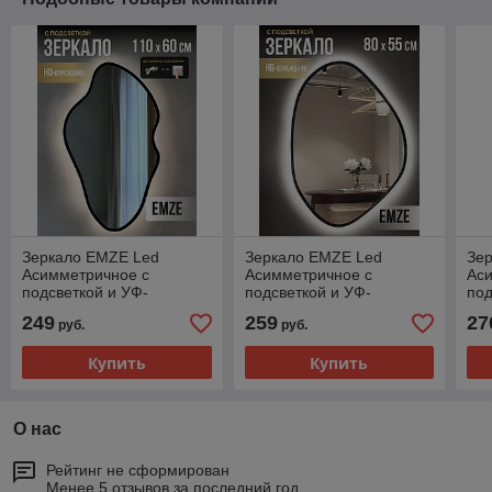
Зеркало EMZE Led
Зеркало EMZE Led
Зе
Асимметричное с
Асимметричное с
Ас
подсветкой и УФ-
подсветкой и УФ-
под
окантовкой 60x110
окантовкой 55x80
ока
249
259
27
руб.
руб.
(черный)
(черный)
(че
Купить
Купить
О нас
Рейтинг не сформирован
Менее 5 отзывов за последний год