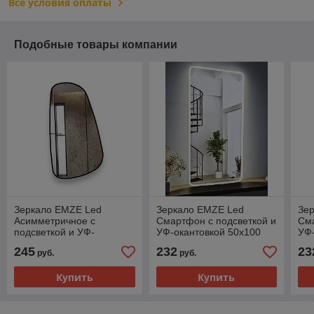
Все условия оплаты
Подобные товары компании
Зеркало EMZE Led
Зеркало EMZE Led
Зе
Асимметричное с
Смартфон с подсветкой и
Сма
подсветкой и УФ-
УФ-окантовкой 50x100
УФ-
окантовкой 50x90
(белый)
(зо
245
232
23
руб.
руб.
(черный)
Купить
Купить