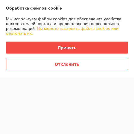
Обработка файлов cookie
О нас
Мы используем файлы cookies для обеспечения удобства
пользователей портала и предоставления персональных
рекомендаций.
Вы можете настроить файлы cookies или
Контакты
отключить их.
Доставка и оплата
Принять
График работы
Отклонить
Полная версия сайта
Политика обработки cookies
Сайт создан на платформе Deal.by
Информация для покупателя
Юридическое лицо:
ООО «МЗ комплект»